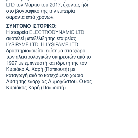
LTD τον Μάρτιο του 2017, έχοντας ήδη
στο βιογραφικό της την εμπειρία
σαράντα επτά χρόνων.
ΣΥΝΤΟΜΟ ΙΣΤΟΡΙΚΟ:
​Η εταιρεία ELECTRODYNAMIC LTD
αποτελεί μετεξέλιξη της εταιρείας
LYSIPAME LTD. Η LYSIPAME LTD
δραστηριοποιείται επίσημα στο χώρο
των ηλεκτρολογικών υπηρεσιών από το
1997 με εμπνευστή και ιδρυτή της τον
Κυριάκο Α. Χαρή (Παππουτή) με
καταγωγή από το κατεχόμενο χωριό
Λύση της επαρχίας Αμμοχώστου. Ο κος
Κυριάκος Χαρή (Παππουτή)
αυτοεργοδοτείται ως ηλεκτρολόγος από
τις αρχές του 1970. Η LYSIPAME LTD
μετονομάζεται σε ELECTRODYNAMIC
LTD τον Μάρτιο του 2017, έχοντας ήδη
στο βιογραφικό της την εμπειρία
σαράντα επτά χρόνων.
ΣΥΣΤΑΣΗ: